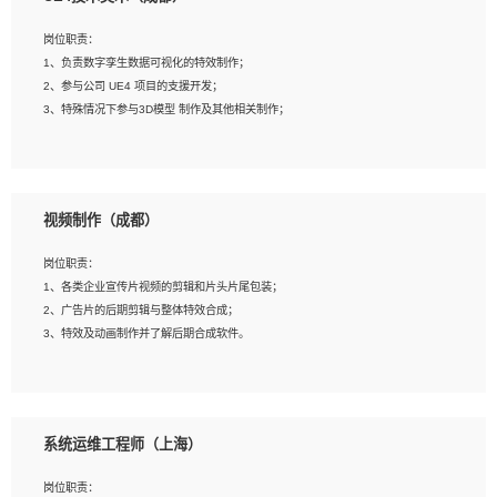
2、熟练掌握 Unity3D 程序开发，精通 C# 语言开发；
3、具有大量插件的使用调试经历，开发测试过 UWP 端程序者优先；
岗位职责：
4、有良好的沟通能力和团队合作意识；
1、负责数字孪生数据可视化的特效制作；
5、开发过 HoloLens 程序者优先。
2、参与公司 UE4 项目的支援开发；
3、特殊情况下参与3D模型 制作及其他相关制作；
岗位要求：
1、全日制本科以上学历，美术、动画相关专业毕业，具有相关效果制作经验2年以
视频制作（成都）
上；
2、熟练掌握 Particle 或 Niagara 制作特效模块；
岗位职责：
3、想象力丰富, 有一定的艺术审美深度；
1、各类企业宣传片视频的剪辑和片头片尾包装；
4、有良好的场景特效搭建功底；
2、广告片的后期剪辑与整体特效合成；
5、熟悉 3Ds Max 或者 Maya；
3、特效及动画制作并了解后期合成软件。
6、有良好的沟通能力和团队合作意识；
7、参与过建筑结构表现相关项目者优先
岗位要求：
1、热爱影视，责任心强，有强烈的兴趣和后期制作的主观能动性；
系统运维工程师（上海）
2、熟练使用After Effect、Photo Shop、熟练掌握视频剪辑和特效包装软件；
3、能对影片后期进行整体调色控制，具备一定审美感；
岗位职责：
4、在剪辑上会思考，有一定编导思维；