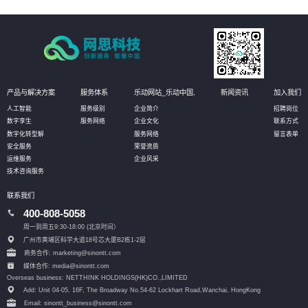
产品与解决方案
服务体系
乐动网站_乐动中国,
新闻资讯
加入我们
人工智能
服务级别
企业简介
招聘岗位
数字孪生
服务网络
企业文化
联系方式
数字化转型解
服务网络
留言表单
安全服务
荣誉资质
运维服务
企业风采
技术咨询服务
联系我们
400-808-5058
周一到周五9:30-18:00 (北京时间）
广州市黄埔区科学大道18号芯大厦B2栋1-2层
商务合作: marketing@sinontt.com
媒体合作: media@sinontt.com
Overseas business: NETTHINK HOLDINGS(HK)CO.,LIMITED
Add: Unit 04-05, 16F, The Broadway No.54-62 Lockhart Road,
Wanchai, HongKong
Email: sinontt_business@sinontt.com