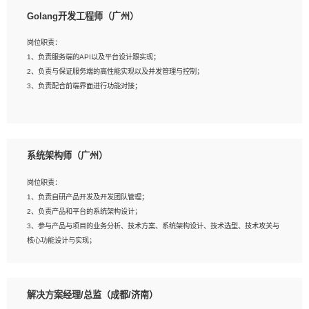
1、本科以上相关专业毕业，拥有三年以上相关数据工作经验经验。
Golang开发工程师（广州）
2、熟悉PostgreSQL、redis、MongoDB、ElasticSearch等开源数据库运维管理，
拥有开发经验优先。
岗位职责：
3、熟悉Oracle、MySQL、SQLServer中一种或多种优先。
1、负责服务端的API以及平台设计跟实现；
4、熟悉Hadoop、HBASE、Spark等大数据平台优先。
2、负责与保证服务端的高性能实现以及并发管理与控制；
5、熟悉linux或任意一种unix操作系统，如有较强操作系统侧工作经验者优先。
3、负责配合前端界面进行功能对接；
6、具备丰富的项目实施经验，较强的自我学习能力。
7、责任心强，为人友好，沟通能力强，具有良好的团队意识。
岗位要求：
1、本科及以上学历，计算机相关专业；
系统架构师（广州）
2、1年以上Golang开发工作经验，能独立完成相应项目开发；
3、基础扎实、熟悉数据结构与算法，熟悉多线程、多进程、IO复用等并发编程思维
岗位职责：
与实现，熟悉常用开源框架及设计模式；
1、负责自研产品开发及开发团队管理；
4、熟悉Golang、连接池、消息队列等组件使用、熟悉后端开发、测试、调试流程
2、负责产品和平台的系统架构设计；
跟工具使用；
3、参与产品与项目的业务分析、技术方案、系统架构设计、技术选型、技术攻关与
5、对技术有激情，喜欢钻研，能快速接受和掌握新技术，学习能力和工作责任心
核心功能设计与实现；
强，良好的沟通表达能力和团队协作能力。
4、根据业务及技术发展，做前瞻性的技术分析、研究及应用；
5、根据业务架构设计与业务需求，上接业务设计下接系统设计，编写系统概要设
计，指导技术骨干进行系统详细设计。
解决方案经理/总监（成都/济南）