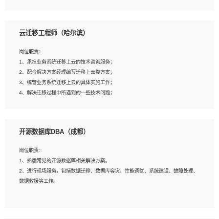
4、负责问答系统的搭建和知识图谱的建立；
云迁移工程师（哈尔滨）
岗位要求：
1、1年及以上自然语言处理方向研究或工作经验，统招本科及以上学历；
岗位职责：
2、熟悉tensorflow，keras，pytorch等常规深度学习框架，快速根据客户需求实现
1、承担业务系统迁移上云的技术咨询服务；
有效的模型；
2、配合解决方案经理编写迁移上云类方案；
3、熟悉掌握至少一种编程语言，如：Python，Java；
3、统管业务系统迁移上云的具体实施工作；
4、 熟悉NLP相关算法与实现；
4、解决迁移过程中所遇到的一些技术问题；
5、至少有一次及以上问答系统的项目实践，熟悉问答系统全流程开发者优先；
6、有较强的问题分析和处理能力，良好的团队合作意识；
7、 参与过相关竞赛或科研项目者优先。
岗位要求：
开源数据库DBA（成都）
1、专科及以上学历，三年以上工作经验，计算机等相关专业；
2、具备常见业务系统资源评估、部署优化和故障排查的能力；
岗位职责：
3、熟悉常见操作系统、存储、网络、 IO 等相关原理；
1、熟悉常见的开源数据库相关解决方案。
4、具有迁移工具实操经验，具备P2V、V2V迁移能力；
2、进行现场服务，包括数据迁移、数据库容灾、性能调优、系统建设、故障处理、
5、熟练华为、VMware虚拟化、云计算及云存储技术；
数据救援等工作。
6、熟悉主流数据库、应用服务器、中间件部署架构和运维方法；
7、具备资源池迁移、应用及数据迁移、异构数据迁移相关经验；
8、具有HCIE/H3CIE/VMware/阿里云等云计算方向认证者优先；
岗位要求：