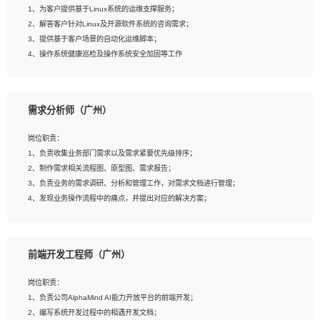
1、为客户提供基于Linux系统的运维支撑服务；
5、踏实， 勤奋，愿意在工作中不断学习，提高自我；
2、解答客户针对Linux及开源软件系统的咨询需求；
6、能与同事友好相处。
3、提供基于客户场景的自动化运维脚本；
4、操作系统健康巡检及操作系统安全加固等工作
岗位要求：
需求分析师（广州）
1、全日制本科计算机相关专业毕业，3年以上相关工作经验；
2、精通linux操作系统的运行维护，具有故障处理的能力
岗位职责：
3、熟练使用脚本语言，shell/python任一种，熟练使用Ansible
1、负责收集业务部门需求以及需求紧要优先级排序；
4、熟悉linux常见服务、中间件的基本原理、部署以及故障处理，如：Mysql、
2、制作需求相关流程图、原型图、需求报告；
Apache、Nginx、Zabbix、Kafka等
3、负责业务的需求调研、分析和管理工作，对需求文档进行管理；
5、熟悉主流虚拟化技术，如：VMware、KVM
4、发现业务操作流程中的痛点，并提出对应的解决方案；
6、具备网络方面的基础知识，熟悉常见的网络协议，如TCP/IP，转发原理，路由优
5、完成其他上级领导交予的任务和工作。
先级等
7、了解容器技术，熟悉docker或podman
8、有良好的文档编写能力和沟通能力，有RHCE证书优先
前端开发工程师（广州）
岗位要求：
1、本科以上学历，一年以上需求分析相关经验者优先；
岗位职责：
2、熟悉产品及需求规划工具，如:Axure、Xmind、MS Project等；
1、负责公司AlphaMind AI能力开放平台的前端开发；
3、具备良好的交流协调能力，有较强的责任感、工作积极主动；
2、编写系统开发过程中的相遇开发文档；
4、有较强的系统需求分析、文档编写能力、沟通能力；