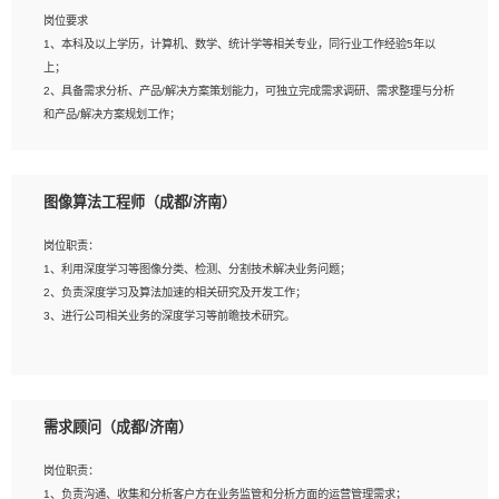
岗位要求
岗位要求：
1、本科及以上学历，计算机、数学、统计学等相关专业，同行业工作经验5年以
1、全日制统招本科及以上学历，计算机相关专业毕业，5年以上开发工作经验；
上；
2、具有扎实的java编程功底和良好的编码习惯，有分布式、多线程及高并发系统开
2、具备需求分析、产品/解决方案策划能力，可独立完成需求调研、需求整理与分析
发经验和性能调优经验尤佳；熟悉JVM调优；掌握基础中间件、基础架构方案和云
和产品/解决方案规划工作；
平台、云产品功能特性，熟练使用相关平台的功能和了解其背后实现机制；
3、逻辑缜密，对用户产品/解决方案体验敏感，对数据敏感，有产品/解决方案意
3、精通主流开发框架经验，精通一门主流开发语言；熟悉主流开源框架源码；
识，有主见，以数据为驱动，以结果为导向；
4、具有一定的大中型项目参与经验，有中间件、基础组件和框架的研发经验，具备
4、具有丰富的AI产品/解决方案解决方案经验，能够针对客户的需求，快速响应输出
研发管理流程建设经验；
图像算法工程师（成都/济南）
相关的解决方案，包括视频分析、图像识别、NLP、OCR、机器学习等；
5、熟悉Spring、Mybatis等开源框架和常用apache组件,熟悉Web服务端开发的各
5、具备AI技术背景，掌握TensorFlow、PyTorch、Spark MLlib、SK-Learn等常见
种常用框架和技术Springboot、Shiro、springcloud等；熟悉Linux常用命令和了解
岗位职责：
AI算法框架，对人脸识别、目标检测、图像识别、OCR、NLP等AI算法有深刻理
常用脚本语言，较丰富的线上系统运维经验，复杂问题排查思路清晰。
1、利用深度学习等图像分类、检测、分割技术解决业务问题；
解。具有AI平台级产品/解决方案从业经验者优先。具有大数据技术背景者优先；
2、负责深度学习及算法加速的相关研究及开发工作；
6、具备良好的客户意识与沟通能力，善于学习思考、创新与团队协作，认真负责、
3、进行公司相关业务的深度学习等前瞻技术研究。
执行力与抗压力强。
岗位要求：
1、统招本科以上学历，图形图像、计算机或数学相关专业；
需求顾问（成都/济南）
2、2年以上图像处理开发经验，熟悉python和spark开发；
3、熟练使用TensorFlow、Theano、Keras 及 Caffe 任意一种主流深度学习框架搭
岗位职责：
建深度学习系统环境；
1、负责沟通、收集和分析客户方在业务监管和分析方面的运营管理需求；