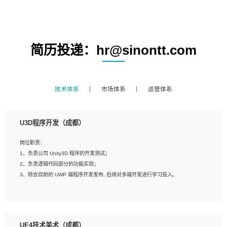
简历投递：hr@sinontt.com
技术体系
市场体系
运营体系
U3D程序开发（成都）
岗位职责：
1、负责公司 Unity3D 程序的开发测试；
2、负责逻辑代码部分的功能实现；
3、除去目前的 UWP 端程序开发发布, 后续对多端开发进行学习投入。
岗位要求：
1、全日制本科相关专业，具有相关开发经验?年以上；
UE4技术美术（成都）