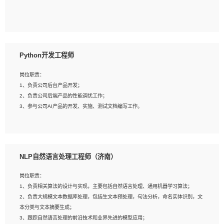
5、具备与多团队合作的经验，良好团队协作精神；
岗位要求：
1、全日制本科及以上学历，计算机相关专业毕业，一年以上前端开发工作经验；
2、熟练掌握HTML、CSS、JavaScript等web相关技术；
Python开发工程师
3、熟悉react/vue/angular任何一种前端框架，熟悉react优先；
4、熟悉webpack配置和git操作；
岗位职责：
5、善于沟通，具有团队意识；
1、负责公司后台产品开发；
2、负责公司后端产品的性能调优工作；
3、参与公司AI产品的开发、实施、测试文档编写工作。
岗位要求:
1、计算机相关专业，本科及以上学历，2年以上后端开发经验，有过运营商项目经
NLP自然语言处理工程师（济南）
验的更佳；
2、熟练python编程语言，熟悉服务端开发流程，熟悉常见的算法和数据结构；
岗位职责：
3、熟悉数据库开发，熟悉Mysql、Oracle、MongoDb数据库应用开发其中一种；
1、负责相关算法的设计与实现，主要包括自然语言处理、通用机器学习算法；
4、熟悉Python Wed框架（Django/Flask...）代码能力优秀，熟悉编码规范和具备
2、负责大规模文本数据库处理，包括生文本预处理，句法分析，命名实体识别，文
良好的文档编写能力）；
本分类与文本摘要生成；
5、沟通表达能力强，具备团队协作能力。
3、跟踪自然语言处理的前沿技术和业界先进的模型应用；