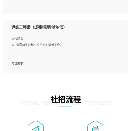
5、必须有实际的生产环境系统维护经验。
6、有中国移动安全态势系统相关项目经验优先考虑。
岗位要求：
1、精通java编程，熟悉vue和jsp编程；
运维工程师（成都/昆明/哈尔滨）
2、熟悉linux命令；
3、熟练使用springmvc、springcloud、webservice等框架进行开发；
岗位职责：
4、熟练使用oracle、mysql进行开发；
1、负责AI平台和AI应用的的运维工作。
5、熟悉流程开发如使用activiti；
6、计算机相关专业本科以上学历，3年以上开发工作经验。
岗位要求：
1、计算机相关专业，大专以上学历，2年以上开发运维工作经验；
2、必须具备的能力：有丰富的运维开发和K8S运维经验；熟悉K8S、Git、docker
等相关工具使用；熟练掌握Linux环境下的Shell语言 ；工作责任感强、具有良好的
沟通能力、服务意识；
3、掌握Linux环境下的Python编程语言；
社招流程
4、掌握DevOps思想、方法和流程。Jenkins工具使用；
SOCIAL RECRUITMENT PROCESS
5、掌握常见中间件配置与优化，如mysql、nginx等；
6、掌握服务器的维护，熟悉linux系统的常用操作；
7、掌握和第三方系统API接口的维护操作，和安全漏洞扫描的修复工作。