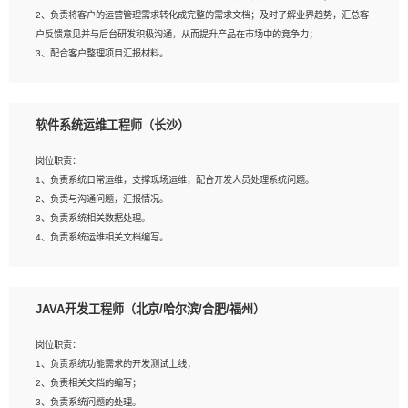
4、熟悉OPENCV、HALCON等常用图像处理软件，熟练进行图像处理；
2、负责将客户的运营管理需求转化成完整的需求文档；及时了解业界趋势，汇总客
5、熟悉主流的分类算法、聚类算法和关联分析算法原理，能熟练使用神经网络算法
户反馈意见并与后台研发积极沟通，从而提升产品在市场中的竞争力；
的进行业务建模；
3、配合客户整理项目汇报材料。
6、对OCR领域有深入的研究，熟悉模型调参，压缩和整型化方法；
7、熟悉mysql、oracle、MongoDB、redis等其中一种数据库使用。
岗位要求：
软件系统运维工程师（长沙）
1、3年以上运营或解决方案的工作经验。
2、具备良好的逻辑能力、沟通能力和文字处理能力，能够从海量数据中发现关键特
岗位职责：
征，可独立提出完整的优化方案,并推动方案执行达成结果；熟练使用PPT、
1、负责系统日常运维，支撑现场运维，配合开发人员处理系统问题。
WORD、EXCEL等办公软件；
2、负责与沟通问题，汇报情况。
3、深入理解公司各项AI产品和技术信息；具有较强的文档编写能力，能独立撰写
3、负责系统相关数据处理。
PPT、方案建议书等，面试时需携带个人制作的专业PPT文件进行展示。
4、负责系统运维相关文档编写。
5、负责现场对接客户，沟通事项。
JAVA开发工程师（北京/哈尔滨/合肥/福州）
岗位要求：
1、计算机相关专业本科以上学历，1年以上软件系统运维经验。
岗位职责：
2、精通linux命令。
1、负责系统功能需求的开发测试上线；
3、熟悉oracle、mysql 数据库。
2、负责相关文档的编写；
4、善于沟通，具有良好的团队合作精神和协作能力。
3、负责系统问题的处理。