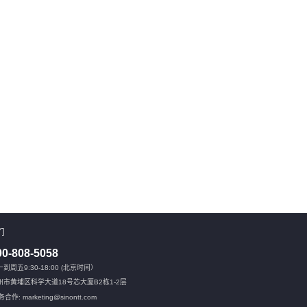
们
00-808-5058
到周五9:30-18:00 (北京时间）
州市黄埔区科学大道18号芯大厦B2栋1-2层
合作: marketing@sinontt.com