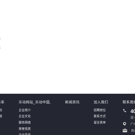
；
；
体系
乐动网站_乐动中国,
新闻资讯
加入我们
联系我
别
企业简介
招聘岗位
4
络
企业文化
联系方式
周一
服务网络
留言表单
广
荣誉资质
商务
企业风采