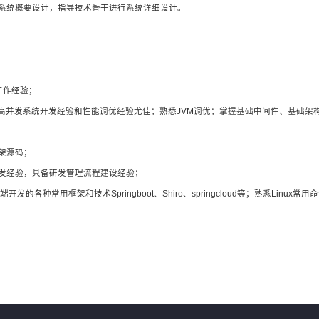
系统概要设计，指导技术骨干进行系统详细设计。
工作经验；
程及高并发系统开发经验和性能调优经验尤佳；熟悉JVM调优；掌握基础中间件、基础
架源码；
发经验，具备研发管理流程建设经验；
b服务端开发的各种常用框架和技术Springboot、Shiro、springcloud等；熟