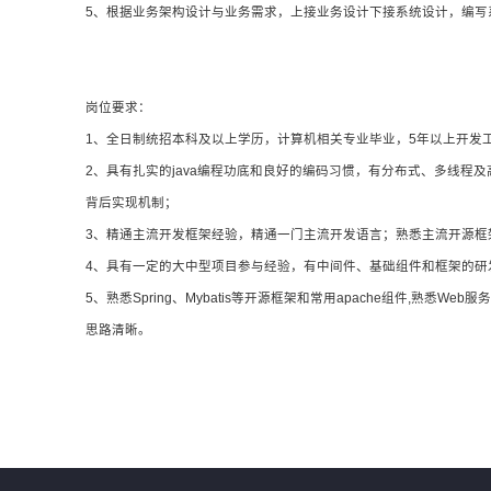
5、根据业务架构设计与业务需求，上接业务设计下接系统设计，编写
岗位要求：
1、全日制统招本科及以上学历，计算机相关专业毕业，5年以上开发
2、具有扎实的java编程功底和良好的编码习惯，有分布式、多线
背后实现机制；
3、精通主流开发框架经验，精通一门主流开发语言；熟悉主流开源框
4、具有一定的大中型项目参与经验，有中间件、基础组件和框架的研
5、熟悉Spring、Mybatis等开源框架和常用apache组件,熟悉We
思路清晰。