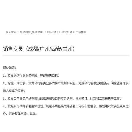
当前位置：
乐动网站_乐动中国,
>
加入我们
>
社会招聘
>
市场体系
销售专员（成都/广州/西安/兰州）
岗位职责：
1、负责通信行业业务拓展，完成销售目标；
2、挖掘市场需求，负责公司各类业务的推广策划和实施，完成公司各项业绩指标，确保业务增长
和占有率的提升；
3、负责公司业务产品在市场的推进和项目的商务谈判、合同签订、回款和二次销售等工作；
4、按照公司战略部署整体规划，制定市场拓展战略部署；分析市场信息，策划组织并实施项目运
作，提升整体市场占有率。