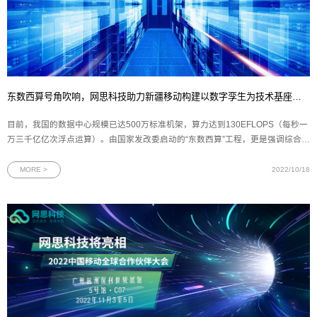
东数西算号角吹响，网思科技助力新疆移动构建以数字孪生为技术基座的新一代智慧数据中心
目前，我国的数据中心规模已达500万标准机架，算力达到130EFLOPS（每秒一
万三千亿亿次浮点运算）。由国家发改委启动的“东数西算”工程，更是强调综合性
的资源优化和共享，通过基础设施的部署和其它技术准备，加快西部转型发展，
拉平中西部发展差距。近日，网思科技携手中国移动通信集团新疆有限公司，在
MORE >
2022/10/18
“2022年基于数字孪