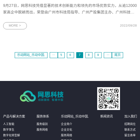
9月27日，网思科技凭借显著的技术创新能力和领先的市场优势实力，从逾12000
家高企中脱颖而出，荣登由广州市科技局指导、广州产投集团主办、广州科技金
融集团主承办的“2022年广州拟上市高企百强榜单”。广州市科技局党组书记弓鸿
午、广州市地方金融监督管理局副局长徐秀彬、广州市中小企业局局长叶华东、
MORE >
2022/09/28
广州产
乐动网站_乐动中国,
···
5
6
7
8
9
···
尾页
产品与解决方案
服务体系
乐动网站_乐动中国,
新闻资讯
加入我们
人工智能
服务级别
企业简介
招聘岗位
数字孪生
服务网络
企业文化
联系方式
数字化转型解
服务网络
留言表单