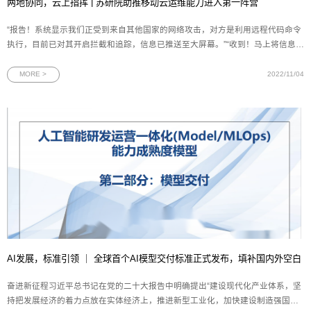
两地协同，云上指挥 | 苏研院助推移动云运维能力进入第一阵营
“报告！系统显示我们正受到来自其他国家的网络攻击，对方是利用远程代码命令
执行，目前已对其开启拦截和追踪，信息已推送至大屏幕。”“收到！马上将信息同
步到网安应急作战室。”实时的数据、简短的对话、迅速的响应是移动云监控调度
指挥中心的常见场景。移动云监控调度指挥中心（全文简称“监控指挥中心”）已在
MORE >
2022/11/04
江苏省苏
AI发展，标准引领 ｜ 全球首个AI模型交付标准正式发布，填补国内外空白
奋进新征程习近平总书记在党的二十大报告中明确提出“建设现代化产业体系，坚
持把发展经济的着力点放在实体经济上，推进新型工业化，加快建设制造强国、