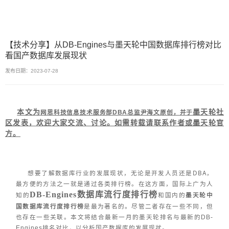
【技术分享】从DB-Engines与墨天轮中国数据库排行榜对比
看国产数据库发展现状
发布日期：2023-07-28
本文为
墨天轮社
网思科技信息技术服务部DBA总监尹海文原创，并于
区发表，欢迎大家交流、讨论。如需转载请联系作者或墨天轮官
方。
想要了解数据库行业的发展现状，无论是开发人员还是DBA，
最方便的方法之一就是通过各类排行榜。在这方面，国际上广为人
DB-Engines数据库流行度排行榜
知的
和国内的
墨天轮中
国数据库流行度排行榜
是最为著名的。尽管二者存在一些不同，但
也存在一些关联。本文将结合最新一月的墨天轮排名与最新的DB-
Engines排名对比，以分析
国产数据库
的发展现状。